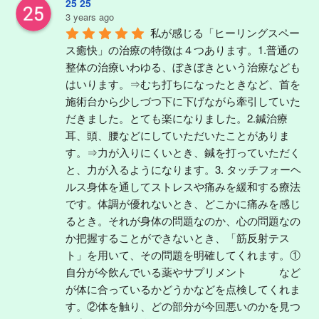
25 25
3 years ago
私が感じる「ヒーリングスペー
ス癒快」の治療の特徴は４つあります。1.普通の
整体の治療いわゆる、ぼきぼきという治療なども
はいります。⇒むち打ちになったときなど、首を
施術台から少しづつ下に下げながら牽引していた
だきました。とても楽になりました。2.鍼治療
耳、頭、腰などにしていただいたことがありま
す。⇒力が入りにくいとき、鍼を打っていただく
と、力が入るようになります。3. タッチフォーヘ
ルス身体を通してストレスや痛みを緩和する療法
です。体調が優れないとき、どこかに痛みを感じ
るとき。それが身体の問題なのか、心の問題なの
か把握することができないとき、「筋反射テス
ト」を用いて、その問題を明確してくれます。①
自分が今飲んでいる薬やサプリメント　　　など
が体に合っているかどうかなどを点検してくれま
す。②体を触り、どの部分が今回悪いのかを見つ