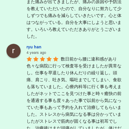
また痛みが出てきましたが、痛みの原因や予防法
を教えていただいたので、自分なりに努力して少
しずつでも痛みを減らしていきたいです。心と体
はつながっている。自分を大事にしようと思いま
す。いろいろ教えていただきありがとうございま
した。
ryu han
4 years ago
数日前から腰に違和感があり
色々な病院に行って検査等を受けましたが異常な
し。仕事を早退したり休んだりの繰り返し。頭
痛、肩こり、吐き気、嘔吐までしてしまい、食欲
も落ちていました。心療内科等に行く事も考えま
したがネットでここを見つけた事と時々癒快の前
を通過する事も度々あった事で以前から気になっ
ていた事もあって予約を入れて治療してもらいま
した。ストレスから病気になる事は分かっていま
したがストレスで筋肉が固くなる事は初耳でし
た。治療後はまだ頭痛がしていましたが、体はだ