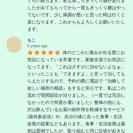
くらい経ちます。私も肩こりぎっくり腰がありま
したがみてもらってから一度もぎっくり腰はやっ
てないです。少し体調が悪いと思った時は行くと
楽になります。これからもよろしくお願いいたし
ます。
もこ
5 years ago
体のどこかに痛みが出る度にお
世話になっている常連です。家族全員でお世話に
なってます。「これはさすがに治せないよなぁ」
といったことも「できますよ」と言って治しても
らえたりするので、予約の際に電話で『治療して
欲しい場所の相談』をすると安心です。私はこの
流れで顎関節症が治りました。（一度では完治し
なかったので何度か通いました）整体の他にも、
沢山飲んでいるお薬の副作用を軽減するサービス
(薬持参必須）や、自分の体に合った食事・生活
改善の提案などもあります。食事・生活改善は最
初は面倒でしたが、取り組むと同じ症状が起きな