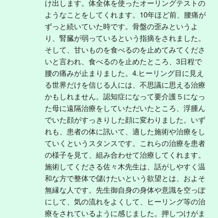
け出します。体全体を使ったオーリングテストの
ようなことをしてくれます。10年ほど前、腰痛が
ずっと続いていた時です。骨盤の歪みというよ
り、腎臓が弱っているという指摘をされました。
そして、甘いものを食べるのを止めてみてくださ
いと言われ、食べるのを止めたところ、3日程で
腰の痛みが止まりました。4.ヒーリング目に見え
る世界だけを信じる人には、不思議に思える治療
かもしれません。認知症になって要介護５になっ
た母に遠隔治療をしていただいたところ、浮腫ん
でいた顔がすっきりした顔に変わりました。いず
れも、患者の体に訊いて、適した施術や治療をし
ていくというスタンスです。これらの治療を患者
の様子を見て、組み合わせて治療してくれます。
施術してくださる佐々木先生は、話がしやすく温
和な方で整体で儲けたいという欲望とは、およそ
無縁な人です。先生御自身の身体や意識を空っぽ
にして、気の流れをよくして、ヒーリング等の治
療をされているように感じました。押しつけがま