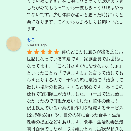
くらい経ちます。私も肩こりぎっくり腰がありま
したがみてもらってから一度もぎっくり腰はやっ
てないです。少し体調が悪いと思った時は行くと
楽になります。これからもよろしくお願いいたし
ます。
もこ
5 years ago
体のどこかに痛みが出る度にお
世話になっている常連です。家族全員でお世話に
なってます。「これはさすがに治せないよなぁ」
といったことも「できますよ」と言って治しても
らえたりするので、予約の際に電話で『治療して
欲しい場所の相談』をすると安心です。私はこの
流れで顎関節症が治りました。（一度では完治し
なかったので何度か通いました）整体の他にも、
沢山飲んでいるお薬の副作用を軽減するサービス
(薬持参必須）や、自分の体に合った食事・生活
改善の提案などもあります。食事・生活改善は最
初は面倒でしたが、取り組むと同じ症状が起きな