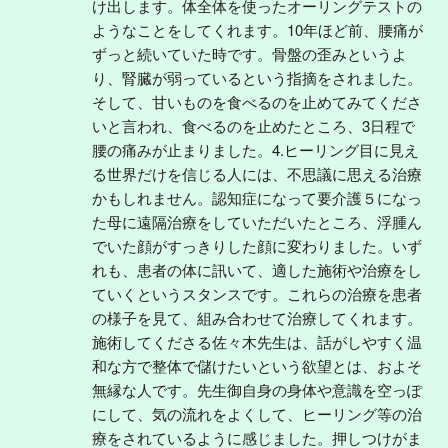
け出します。体全体を使ったオーリングテストの
ようなことをしてくれます。10年ほど前、腰痛が
ずっと続いていた時です。骨盤の歪みというよ
り、腎臓が弱っているという指摘をされました。
そして、甘いものを食べるのを止めてみてくださ
いと言われ、食べるのを止めたところ、3日程で
腰の痛みが止まりました。4.ヒーリング目に見え
る世界だけを信じる人には、不思議に思える治療
かもしれません。認知症になって要介護５になっ
た母に遠隔治療をしていただいたところ、浮腫ん
でいた顔がすっきりした顔に変わりました。いず
れも、患者の体に訊いて、適した施術や治療をし
ていくというスタンスです。これらの治療を患者
の様子を見て、組み合わせて治療してくれます。
施術してくださる佐々木先生は、話がしやすく温
和な方で整体で儲けたいという欲望とは、およそ
無縁な人です。先生御自身の身体や意識を空っぽ
にして、気の流れをよくして、ヒーリング等の治
療をされているように感じました。押しつけがま