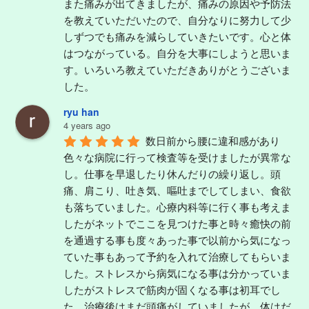
また痛みが出てきましたが、痛みの原因や予防法
を教えていただいたので、自分なりに努力して少
しずつでも痛みを減らしていきたいです。心と体
はつながっている。自分を大事にしようと思いま
す。いろいろ教えていただきありがとうございま
した。
ryu han
4 years ago
数日前から腰に違和感があり
色々な病院に行って検査等を受けましたが異常な
し。仕事を早退したり休んだりの繰り返し。頭
痛、肩こり、吐き気、嘔吐までしてしまい、食欲
も落ちていました。心療内科等に行く事も考えま
したがネットでここを見つけた事と時々癒快の前
を通過する事も度々あった事で以前から気になっ
ていた事もあって予約を入れて治療してもらいま
した。ストレスから病気になる事は分かっていま
したがストレスで筋肉が固くなる事は初耳でし
た。治療後はまだ頭痛がしていましたが、体はだ