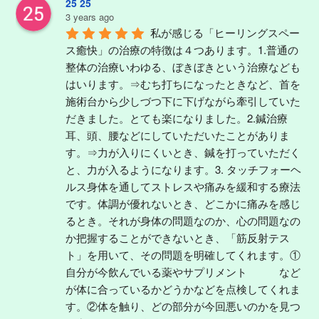
25 25
3 years ago
私が感じる「ヒーリングスペー
ス癒快」の治療の特徴は４つあります。1.普通の
整体の治療いわゆる、ぼきぼきという治療なども
はいります。⇒むち打ちになったときなど、首を
施術台から少しづつ下に下げながら牽引していた
だきました。とても楽になりました。2.鍼治療
耳、頭、腰などにしていただいたことがありま
す。⇒力が入りにくいとき、鍼を打っていただく
と、力が入るようになります。3. タッチフォーヘ
ルス身体を通してストレスや痛みを緩和する療法
です。体調が優れないとき、どこかに痛みを感じ
るとき。それが身体の問題なのか、心の問題なの
か把握することができないとき、「筋反射テス
ト」を用いて、その問題を明確してくれます。①
自分が今飲んでいる薬やサプリメント　　　など
が体に合っているかどうかなどを点検してくれま
す。②体を触り、どの部分が今回悪いのかを見つ