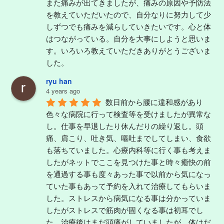
また痛みが出てきましたが、痛みの原因や予防法
を教えていただいたので、自分なりに努力して少
しずつでも痛みを減らしていきたいです。心と体
はつながっている。自分を大事にしようと思いま
す。いろいろ教えていただきありがとうございま
した。
ryu han
4 years ago
数日前から腰に違和感があり
色々な病院に行って検査等を受けましたが異常な
し。仕事を早退したり休んだりの繰り返し。頭
痛、肩こり、吐き気、嘔吐までしてしまい、食欲
も落ちていました。心療内科等に行く事も考えま
したがネットでここを見つけた事と時々癒快の前
を通過する事も度々あった事で以前から気になっ
ていた事もあって予約を入れて治療してもらいま
した。ストレスから病気になる事は分かっていま
したがストレスで筋肉が固くなる事は初耳でし
た。治療後はまだ頭痛がしていましたが、体はだ