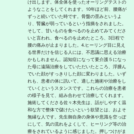
け出します。体全体を使ったオーリングテストの
ようなことをしてくれます。10年ほど前、腰痛が
ずっと続いていた時です。骨盤の歪みというよ
り、腎臓が弱っているという指摘をされました。
そして、甘いものを食べるのを止めてみてくださ
いと言われ、食べるのを止めたところ、3日程で
腰の痛みが止まりました。4.ヒーリング目に見え
る世界だけを信じる人には、不思議に思える治療
かもしれません。認知症になって要介護５になっ
た母に遠隔治療をしていただいたところ、浮腫ん
でいた顔がすっきりした顔に変わりました。いず
れも、患者の体に訊いて、適した施術や治療をし
ていくというスタンスです。これらの治療を患者
の様子を見て、組み合わせて治療してくれます。
施術してくださる佐々木先生は、話がしやすく温
和な方で整体で儲けたいという欲望とは、およそ
無縁な人です。先生御自身の身体や意識を空っぽ
にして、気の流れをよくして、ヒーリング等の治
療をされているように感じました。押しつけがま