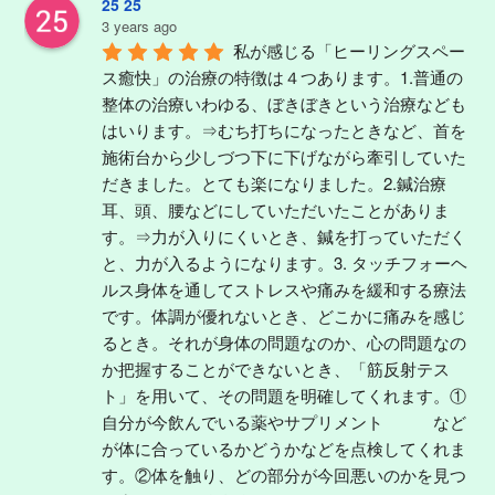
25 25
3 years ago
私が感じる「ヒーリングスペー
ス癒快」の治療の特徴は４つあります。1.普通の
整体の治療いわゆる、ぼきぼきという治療なども
はいります。⇒むち打ちになったときなど、首を
施術台から少しづつ下に下げながら牽引していた
だきました。とても楽になりました。2.鍼治療
耳、頭、腰などにしていただいたことがありま
す。⇒力が入りにくいとき、鍼を打っていただく
と、力が入るようになります。3. タッチフォーヘ
ルス身体を通してストレスや痛みを緩和する療法
です。体調が優れないとき、どこかに痛みを感じ
るとき。それが身体の問題なのか、心の問題なの
か把握することができないとき、「筋反射テス
ト」を用いて、その問題を明確してくれます。①
自分が今飲んでいる薬やサプリメント　　　など
が体に合っているかどうかなどを点検してくれま
す。②体を触り、どの部分が今回悪いのかを見つ