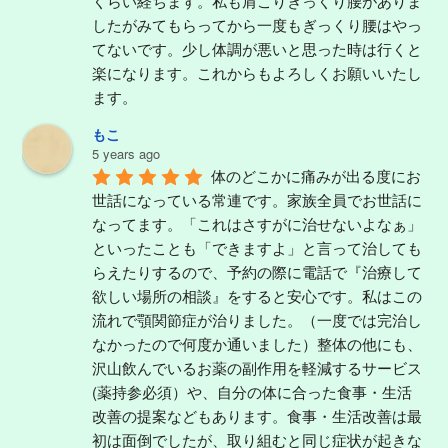
くらい経ちます。私も肩こりぎっくり腰がありま
したがみてもらってから一度もぎっくり腰はやっ
てないです。少し体調が悪いと思った時は行くと
楽になります。これからもよろしくお願いいたし
ます。
もこ
5 years ago
体のどこかに痛みが出る度にお
世話になっている常連です。家族全員でお世話に
なってます。「これはさすがに治せないよなぁ」
といったことも「できますよ」と言って治しても
らえたりするので、予約の際に電話で『治療して
欲しい場所の相談』をすると安心です。私はこの
流れで顎関節症が治りました。（一度では完治し
なかったので何度か通いました）整体の他にも、
沢山飲んでいるお薬の副作用を軽減するサービス
(薬持参必須）や、自分の体に合った食事・生活
改善の提案などもあります。食事・生活改善は最
初は面倒でしたが、取り組むと同じ症状が起きな