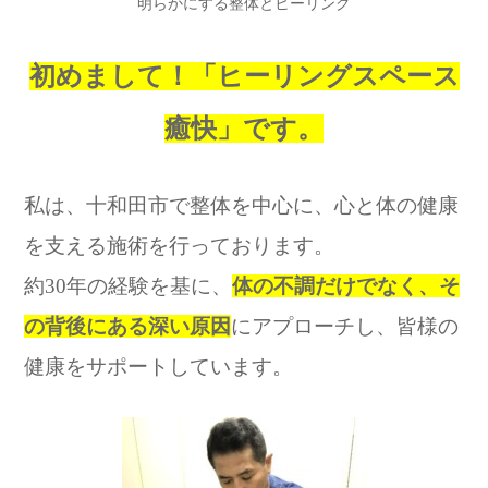
明らかにする整体とヒーリング
2025.09.20
新コースのご案内:癒快ヒーリングサロン
初めまして！「ヒーリングスペース
2026.07.19
8月のスケジュールです。
癒快」です。
私は、十和田市で整体を中心に、心と体の健康
を支える施術を行っております。
約30年の経験を基に、
体の不調だけでなく、そ
の背後にある深い原因
にアプローチし、皆様の
健康をサポートしています。