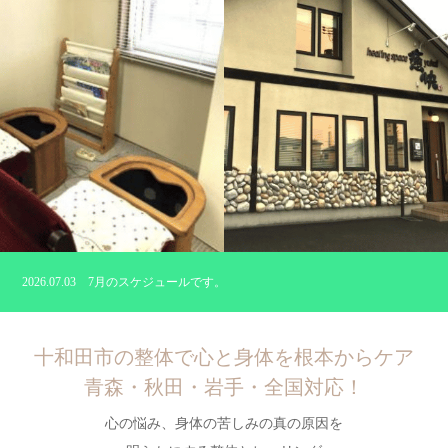
2026.07.03
7月のスケジュールです。
2026.04.07
臨時休業のお知らせ
十和田市の整体で心と身体を根本からケア
青森・秋田・岩手・全国対応！
2025.12.13
2026年1月1日より料金改定のお知らせ
心の悩み、身体の苦しみの真の原因を