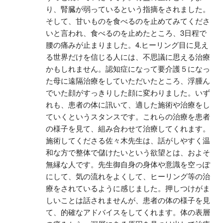
り、腎臓が弱っているという指摘をされました。
そして、甘いものを食べるのを止めてみてくださ
いと言われ、食べるのを止めたところ、3日程で
腰の痛みが止まりました。4.ヒーリング目に見え
る世界だけを信じる人には、不思議に思える治療
かもしれません。認知症になって要介護５になっ
た母に遠隔治療をしていただいたところ、浮腫ん
でいた顔がすっきりした顔に変わりました。いず
れも、患者の体に訊いて、適した施術や治療をし
ていくというスタンスです。これらの治療を患者
の様子を見て、組み合わせて治療してくれます。
施術してくださる佐々木先生は、話がしやすく温
和な方で整体で儲けたいという欲望とは、およそ
無縁な人です。先生御自身の身体や意識を空っぽ
にして、気の流れをよくして、ヒーリング等の治
療をされているように感じました。押しつけがま
しいことは話されませんが、患者の体の様子を見
て、的確なアドバイスをしてくれます。体の表層