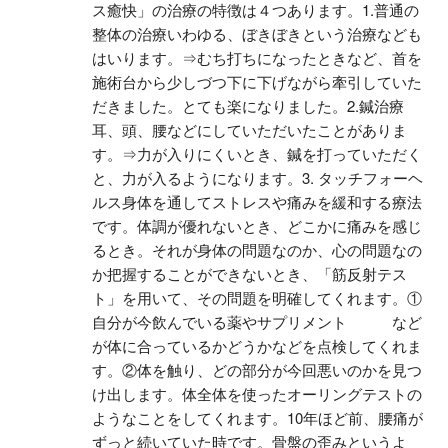
ス癒快」の治療の特徴は４つあります。1.普通の
整体の治療いわゆる、ぼきぼきという治療なども
はいります。⇒むち打ちになったときなど、首を
施術台から少しづつ下に下げながら牽引していた
だきました。とても楽になりました。2.鍼治療
耳、頭、腰などにしていただいたことがありま
す。⇒力が入りにくいとき、鍼を打っていただく
と、力が入るようになります。3. タッチフォーヘ
ルス身体を通してストレスや痛みを緩和する療法
です。体調が優れないとき、どこかに痛みを感じ
るとき。それが身体の問題なのか、心の問題なの
か把握することができないとき、「筋反射テス
ト」を用いて、その問題を明確してくれます。①
自分が今飲んでいる薬やサプリメント　　　など
が体に合っているかどうかなどを点検してくれま
す。②体を触り、どの部分が今回悪いのかを見つ
け出します。体全体を使ったオーリングテストの
ようなことをしてくれます。10年ほど前、腰痛が
ずっと続いていた時です。骨盤の歪みというよ