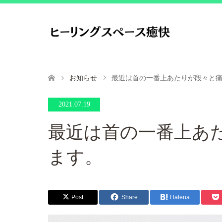
お知らせ
最近は首の一番上あたりが段々と
2021.07.19
最近は首の一番上あ
ます。
Post
Share
Hatena