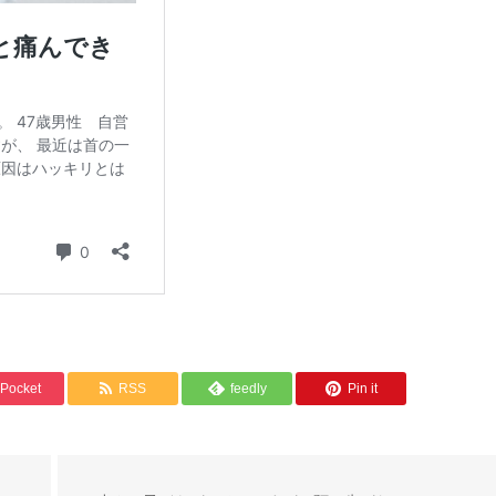
Pocket
RSS
feedly
Pin it