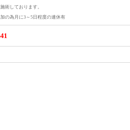
も施術しております。
加の為月に3～5日程度の連休有
441