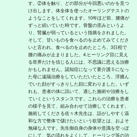
す。②体を触り、どの部分が今回悪いのかを見つ
け出します。体全体を使ったオーリングテストの
ようなことをしてくれます。10年ほど前、腰痛が
ずっと続いていた時です。骨盤の歪みというよ
り、腎臓が弱っているという指摘をされました。
そして、甘いものを食べるのを止めてみてくださ
いと言われ、食べるのを止めたところ、3日程で
腰の痛みが止まりました。4.ヒーリング目に見え
る世界だけを信じる人には、不思議に思える治療
かもしれません。認知症になって要介護５になっ
た母に遠隔治療をしていただいたところ、浮腫ん
でいた顔がすっきりした顔に変わりました。いず
れも、患者の体に訊いて、適した施術や治療をし
ていくというスタンスです。これらの治療を患者
の様子を見て、組み合わせて治療してくれます。
施術してくださる佐々木先生は、話がしやすく温
和な方で整体で儲けたいという欲望とは、およそ
無縁な人です。先生御自身の身体や意識を空っぽ
にして、気の流れをよくして、ヒーリング等の治