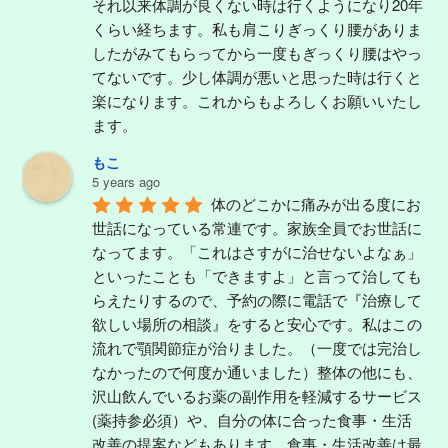
それ以来体調が良くない時は行くようになり20年
くらい経ちます。私も肩こりぎっくり腰がありま
したがみてもらってから一度もぎっくり腰はやっ
てないです。少し体調が悪いと思った時は行くと
楽になります。これからもよろしくお願いいたし
ます。
もこ
5 years ago
体のどこかに痛みが出る度にお
世話になっている常連です。家族全員でお世話に
なってます。「これはさすがに治せないよなぁ」
といったことも「できますよ」と言って治しても
らえたりするので、予約の際に電話で『治療して
欲しい場所の相談』をすると安心です。私はこの
流れで顎関節症が治りました。（一度では完治し
なかったので何度か通いました）整体の他にも、
沢山飲んでいるお薬の副作用を軽減するサービス
(薬持参必須）や、自分の体に合った食事・生活
改善の提案などもあります。食事・生活改善は最