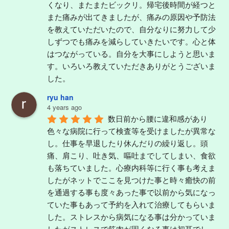
くなり、またまたビックリ。帰宅後時間が経つと
また痛みが出てきましたが、痛みの原因や予防法
を教えていただいたので、自分なりに努力して少
しずつでも痛みを減らしていきたいです。心と体
はつながっている。自分を大事にしようと思いま
す。いろいろ教えていただきありがとうございま
した。
ryu han
4 years ago
数日前から腰に違和感があり
色々な病院に行って検査等を受けましたが異常な
し。仕事を早退したり休んだりの繰り返し。頭
痛、肩こり、吐き気、嘔吐までしてしまい、食欲
も落ちていました。心療内科等に行く事も考えま
したがネットでここを見つけた事と時々癒快の前
を通過する事も度々あった事で以前から気になっ
ていた事もあって予約を入れて治療してもらいま
した。ストレスから病気になる事は分かっていま
したがストレスで筋肉が固くなる事は初耳でし