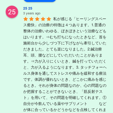
25 25
3 years ago
私が感じる「ヒーリングスペー
ス癒快」の治療の特徴は４つあります。1.普通の
整体の治療いわゆる、ぼきぼきという治療なども
はいります。⇒むち打ちになったときなど、首を
施術台から少しづつ下に下げながら牽引していた
だきました。とても楽になりました。2.鍼治療
耳、頭、腰などにしていただいたことがありま
す。⇒力が入りにくいとき、鍼を打っていただく
と、力が入るようになります。3. タッチフォーヘ
ルス身体を通してストレスや痛みを緩和する療法
です。体調が優れないとき、どこかに痛みを感じ
るとき。それが身体の問題なのか、心の問題なの
か把握することができないとき、「筋反射テス
ト」を用いて、その問題を明確してくれます。①
自分が今飲んでいる薬やサプリメント　　　など
が体に合っているかどうかなどを点検してくれま