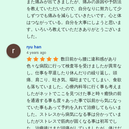
また痛みが出てきましたが、痛みの原因や予防法
を教えていただいたので、自分なりに努力して少
しずつでも痛みを減らしていきたいです。心と体
はつながっている。自分を大事にしようと思いま
す。いろいろ教えていただきありがとうございま
した。
ryu han
4 years ago
数日前から腰に違和感があり
色々な病院に行って検査等を受けましたが異常な
し。仕事を早退したり休んだりの繰り返し。頭
痛、肩こり、吐き気、嘔吐までしてしまい、食欲
も落ちていました。心療内科等に行く事も考えま
したがネットでここを見つけた事と時々癒快の前
を通過する事も度々あった事で以前から気になっ
ていた事もあって予約を入れて治療してもらいま
した。ストレスから病気になる事は分かっていま
したがストレスで筋肉が固くなる事は初耳でし
た。治療後はまだ頭痛がしていましたが、体はだ