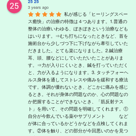
25 25
3 years ago
私が感じる「ヒーリングスペー
ス癒快」の治療の特徴は４つあります。1.普通の
整体の治療いわゆる、ぼきぼきという治療なども
はいります。⇒むち打ちになったときなど、首を
施術台から少しづつ下に下げながら牽引していた
だきました。とても楽になりました。2.鍼治療
耳、頭、腰などにしていただいたことがありま
す。⇒力が入りにくいとき、鍼を打っていただく
と、力が入るようになります。3. タッチフォーヘ
ルス身体を通してストレスや痛みを緩和する療法
です。体調が優れないとき、どこかに痛みを感じ
るとき。それが身体の問題なのか、心の問題なの
か把握することができないとき、「筋反射テス
ト」を用いて、その問題を明確してくれます。①
自分が今飲んでいる薬やサプリメント　　　など
が体に合っているかどうかなどを点検してくれま
す。②体を触り、どの部分が今回悪いのかを見つ