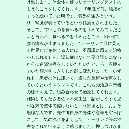
け出します。体全体を使ったオーリングテストの
ようなことをしてくれます。10年ほど前、腰痛が
ずっと続いていた時です。骨盤の歪みというよ
り、腎臓が弱っているという指摘をされました。
そして、甘いものを食べるのを止めてみてくださ
いと言われ、食べるのを止めたところ、3日程で
腰の痛みが止まりました。4.ヒーリング目に見え
る世界だけを信じる人には、不思議に思える治療
かもしれません。認知症になって要介護５になっ
た母に遠隔治療をしていただいたところ、浮腫ん
でいた顔がすっきりした顔に変わりました。いず
れも、患者の体に訊いて、適した施術や治療をし
ていくというスタンスです。これらの治療を患者
の様子を見て、組み合わせて治療してくれます。
施術してくださる佐々木先生は、話がしやすく温
和な方で整体で儲けたいという欲望とは、およそ
無縁な人です。先生御自身の身体や意識を空っぽ
にして、気の流れをよくして、ヒーリング等の治
療をされているように感じました。押しつけがま