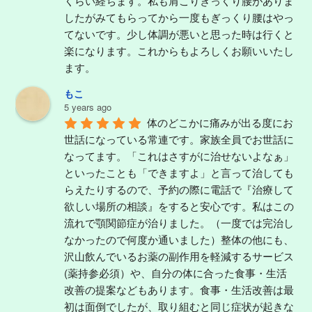
くらい経ちます。私も肩こりぎっくり腰がありま
したがみてもらってから一度もぎっくり腰はやっ
てないです。少し体調が悪いと思った時は行くと
楽になります。これからもよろしくお願いいたし
ます。
もこ
5 years ago
体のどこかに痛みが出る度にお
世話になっている常連です。家族全員でお世話に
なってます。「これはさすがに治せないよなぁ」
といったことも「できますよ」と言って治しても
らえたりするので、予約の際に電話で『治療して
欲しい場所の相談』をすると安心です。私はこの
流れで顎関節症が治りました。（一度では完治し
なかったので何度か通いました）整体の他にも、
沢山飲んでいるお薬の副作用を軽減するサービス
(薬持参必須）や、自分の体に合った食事・生活
改善の提案などもあります。食事・生活改善は最
初は面倒でしたが、取り組むと同じ症状が起きな