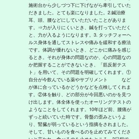
施術台から少しづつ下に下げながら牽引していた
だきました。とても楽になりました。2.鍼治療
耳、頭、腰などにしていただいたことがありま
す。⇒力が入りにくいとき、鍼を打っていただく
と、力が入るようになります。3. タッチフォーヘ
ルス身体を通してストレスや痛みを緩和する療法
です。体調が優れないとき、どこかに痛みを感じ
るとき。それが身体の問題なのか、心の問題なの
か把握することができないとき、「筋反射テス
ト」を用いて、その問題を明確してくれます。①
自分が今飲んでいる薬やサプリメント　　　など
が体に合っているかどうかなどを点検してくれま
す。②体を触り、どの部分が今回悪いのかを見つ
け出します。体全体を使ったオーリングテストの
ようなことをしてくれます。10年ほど前、腰痛が
ずっと続いていた時です。骨盤の歪みというよ
り、腎臓が弱っているという指摘をされました。
そして、甘いものを食べるのを止めてみてくださ
いと言われ、食べるのを止めたところ、3日程で