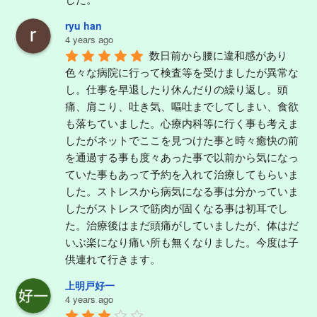
ryu han
4 years ago
数日前から腰に違和感があり
色々な病院に行って検査等を受けましたが異常な
し。仕事を早退したり休んだりの繰り返し。頭
痛、肩こり、吐き気、嘔吐までしてしまい、食欲
も落ちていました。心療内科等に行く事も考えま
したがネットでここを見つけた事と時々癒快の前
を通過する事も度々あった事で以前から気になっ
ていた事もあって予約を入れて治療してもらいま
した。ストレスから病気になる事は分かっていま
したがストレスで筋肉が固くなる事は初耳でし
た。治療後はまだ頭痛がしていましたが、体はだ
いぶ楽になり痛い所も無くなりました。今度は子
供連れて行きます。
上明戸好一
4 years ago